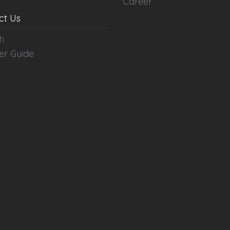
Career
ct Us
h
er Guide