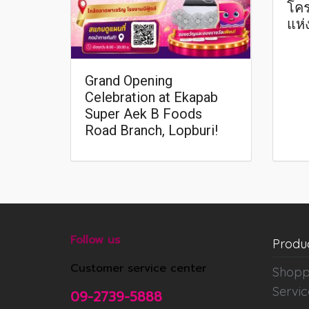
โคร
แห่
Grand Opening
Celebration at Ekapab
Super Aek B Foods
Road Branch, Lopburi!
Follow us
Produ
Customer service center
Shopp
Servic
09-2739-5888