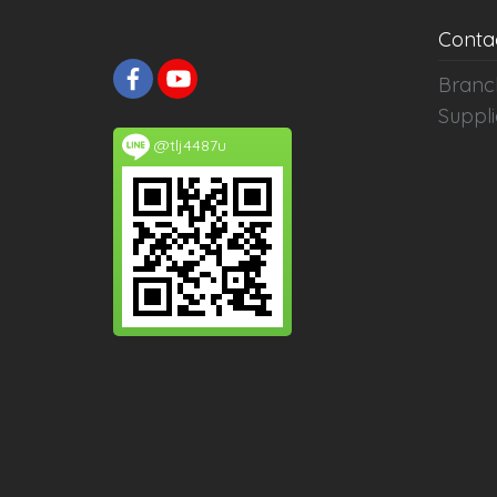
Conta
Branc
Suppli
@tlj4487u