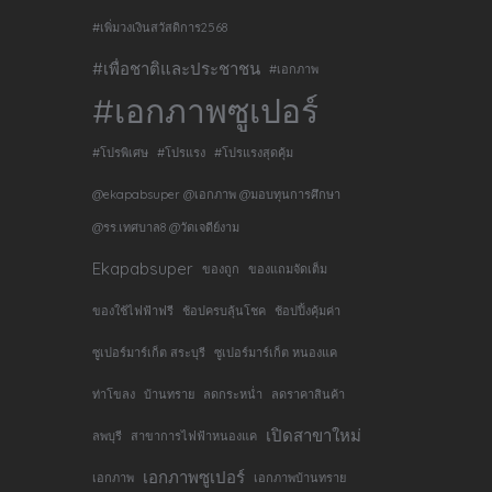
#เพิ่มวงเงินสวัสดิการ2568
#เพื่อชาติและประชาชน
#เอกภาพ
#เอกภาพซูเปอร์
#โปรพิเศษ
#โปรแรง
#โปรแรงสุดคุ้ม
@ekapabsuper @เอกภาพ @มอบทุนการศึกษา
@รร.เทศบาล8 @วัดเจดีย์งาม
Ekapabsuper
ของถูก
ของแถมจัดเต็ม
ของใช้ไฟฟ้าฟรี
ช้อปครบลุ้นโชค
ช้อปปิ้งคุ้มค่า
ซูเปอร์มาร์เก็ต สระบุรี
ซูเปอร์มาร์เก็ต หนองแค
ท่าโขลง
บ้านทราย
ลดกระหน่ำ
ลดราคาสินค้า
เปิดสาขาใหม่
ลพบุรี
สาขาการไฟฟ้าหนองแค
เอกภาพซูเปอร์
เอกภาพ
เอกภาพบ้านทราย