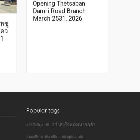
Opening Thetsaban
Damri Road Branch
March 2531, 2026
พซู
แคว
31
Popular tags
#กำลังใจแด่ทหารกล้า
#25ถึง31ตุลา68
#ของดีราคาประหยัด
#ของถูกบอกต่อ