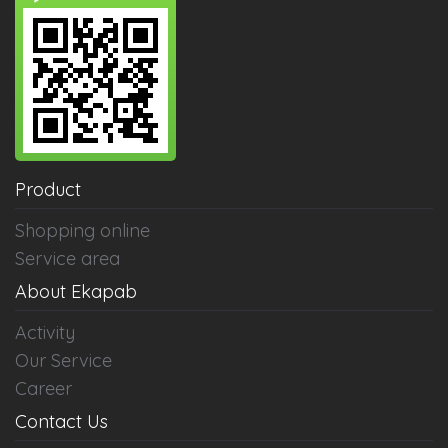
Product
Shopping online
Service area
About Ekapab
Activity
Our Service
Career
Contact Us