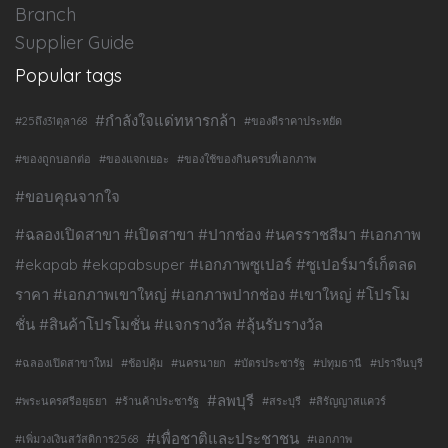
Branch
Supplier Guide
Popular tags
#กำลังใจแด่ทหารกล้า
#25ถึง31ตุลา68
#ของดีราคาประหยัด
#ของถูกบอกต่อ
#ของแจกเยอะ
#ของใช้ของกินครบที่เอกภาพ
#ขอบคุณจากใจ
#ฉลองเปิดสาขา #เปิดสาขา #ปากช่อง #นครราชสีมา #เอกภาพ
#ekapab #ekapabsuper #เอกภาพซูเปอร์ #ซูเปอร์มาร์เก็ตลด
ราคา #เอกภาพเขาใหญ่ #เอกภาพปากช่อง #เขาใหญ่ #โปรโม
ชั่น #สินค้าโปรโมชั่น #แจกรางวัล #ลุ้นรับรางวัล
#ฉลองเปิดสาขาใหม่
#ช้อปคุ้ม
#นครนายก
#บัตรประชารัฐ
#ปทุมธานี
#ปราจีนบุรี
#ลพบุรี
#พระนครศรีอยุธยา
#ร้านค้าประชารัฐ
#สระบุรี
#สิรัญญาสแควร์
#เพื่อชาติและประชาชน
#เพิ่มวงเงินสวัสดิการ2568
#เอกภาพ