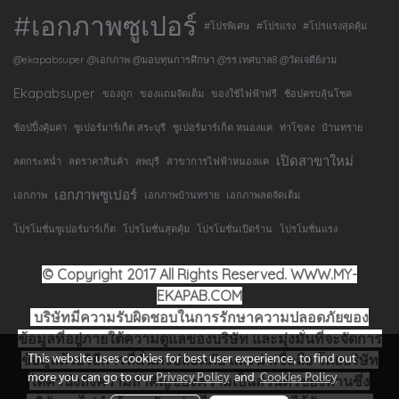
#เอกภาพซูเปอร์
#โปรพิเศษ
#โปรแรง
#โปรแรงสุดคุ้ม
@ekapabsuper @เอกภาพ @มอบทุนการศึกษา @รร.เทศบาล8 @วัดเจดีย์งาม
Ekapabsuper
ของถูก
ของแถมจัดเต็ม
ของใช้ไฟฟ้าฟรี
ช้อปครบลุ้นโชค
ช้อปปิ้งคุ้มค่า
ซูเปอร์มาร์เก็ต สระบุรี
ซูเปอร์มาร์เก็ต หนองแค
ท่าโขลง
บ้านทราย
เปิดสาขาใหม่
ลดกระหน่ำ
ลดราคาสินค้า
ลพบุรี
สาขาการไฟฟ้าหนองแค
เอกภาพซูเปอร์
เอกภาพ
เอกภาพบ้านทราย
เอกภาพลดจัดเต็ม
โปรโมชั่นซูเปอร์มาร์เก็ต
โปรโมชั่นสุดคุ้ม
โปรโมชั่นเปิดร้าน
โปรโมชั่นแรง
© Copyright 2017 All Rights Reserved. WWW.MY-
EKAPAB.COM
บริษัทมีความรับผิดชอบในการรักษาความปลอดภัยของ
ข้อมูลที่อยู่ภายใต้ความดูแลของบริษัท และมุ่งมั่นที่จะจัดการ
This website uses cookies for best user experience, to find out
ข้อมูลด้วยวิธีการที่มั่นคงปลอดภัย และน่าเชื่อถือ โดยบริษัท
more you can go to our
Privacy Policy
and
Cookies Policy
ได้คำนึงถึงความสำคัญของความเป็นส่วนตัวของท่านซึ่ง