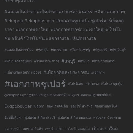
#ขอบคุณจากใจ
#ฉลองเปิดสาขา #เปิดสาขา #ปากช่อง #นครราชสีมา #เอกภาพ
#ekapab #ekapabsuper #เอกภาพซูเปอร์ #ซูเปอร์มาร์เก็ตลด
ราคา #เอกภาพเขาใหญ่ #เอกภาพปากช่อง #เขาใหญ่ #โปรโม
ชั่น #สินค้าโปรโมชั่น #แจกรางวัล #ลุ้นรับรางวัล
#ฉลองเปิดสาขาใหม่
#ช้อปคุ้ม
#นครนายก
#บัตรประชารัฐ
#ปทุมธานี
#ปราจีนบุรี
#ลพบุรี
#พระนครศรีอยุธยา
#ร้านค้าประชารัฐ
#สระบุรี
#สิรัญญาสแควร์
#เพื่อชาติและประชาชน
#เพิ่มวงเงินสวัสดิการ2568
#เอกภาพ
#เอกภาพซูเปอร์
#โปรพิเศษ
#โปรแรง
#โปรแรงสุดคุ้ม
@ekapabsuper @เอกภาพ @มอบทุนการศึกษา @รร.เทศบาล8 @วัดเจดีย์งาม
Ekapabsuper
ของถูก
ของแถมจัดเต็ม
ของใช้ไฟฟ้าฟรี
ช้อปครบลุ้นโชค
ช้อปปิ้งคุ้มค่า
ซูเปอร์มาร์เก็ต สระบุรี
ซูเปอร์มาร์เก็ต หนองแค
ท่าโขลง
บ้านทราย
เปิดสาขาใหม่
ลดกระหน่ำ
ลดราคาสินค้า
ลพบุรี
สาขาการไฟฟ้าหนองแค