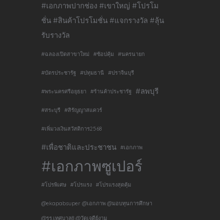
#เอกภาพปากช่อง #เขาใหญ่ #โปรโม
ชั่น #สินค้าโปรโมชั่น #แจกรางวัล #ลุ้น
รับรางวัล
#ฉลองเปิดสาขาใหม่
#ช้อปคุ้ม
#นครนายก
#บัตรประชารัฐ
#ปทุมธานี
#ปราจีนบุรี
#ลพบุรี
#พระนครศรีอยุธยา
#ร้านค้าประชารัฐ
#สระบุรี
#สิรัญญาสแควร์
#เพิ่มวงเงินสวัสดิการ2568
#เพื่อชาติและประชาชน
#เอกภาพ
#เอกภาพซูเปอร์
#โปรพิเศษ
#โปรแรง
#โปรแรงสุดคุ้ม
@ekapabsuper @เอกภาพ @มอบทุนการศึกษา
@รร.เทศบาล8 @วัดเจดีย์งาม