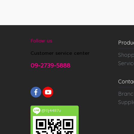
Follow us
Produ
Customer service center
Shopp
Servic
09-2739-5888
Conta
Branc
Suppli
@tlj4487u