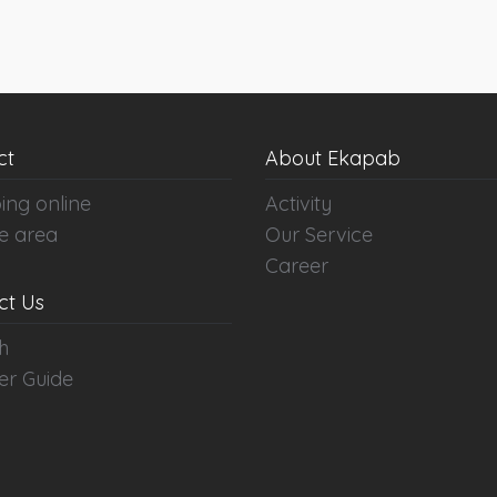
ct
About Ekapab
ing online
Activity
e area
Our Service
Career
ct Us
h
er Guide