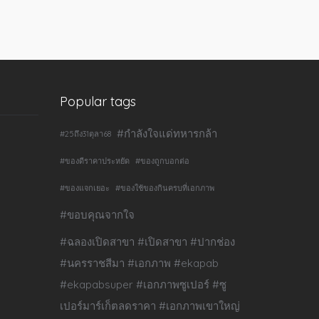
Popular tags
#กำลังใจแด่ทหารกล้า
#25ถึง31ตุลา68
#ของดีราคาประหยัด
#ของถูกบอกต่อ
#ของแจกเยอะ
#ของใช้ของกินครบที่เอกภาพ
#ขอบคุณจากใจ
#ฉลองเปิดสาขา #เปิดสาขา #ปากช่อง
#นครราชสีมา #เอกภาพ #ekapab
#ekapabsuper #เอกภาพซูเปอร์ #ซู
เปอร์มาร์เก็ตลดราคา #เอกภาพเขาใหญ่