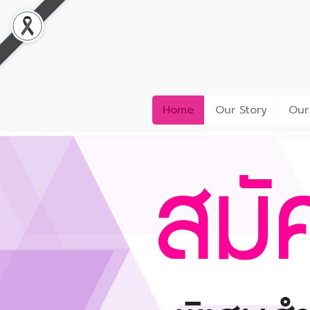
Home
Our Story
Our