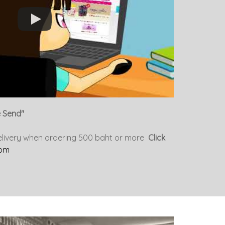
e Send"
delivery when ordering 500 baht or more
Click
com