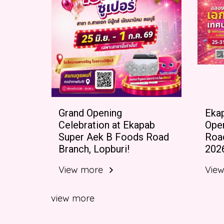
Grand Opening
Eka
Celebration at Ekapab
Ope
Super Aek B Foods Road
Roa
Branch, Lopburi!
202
View more
Vie
view more