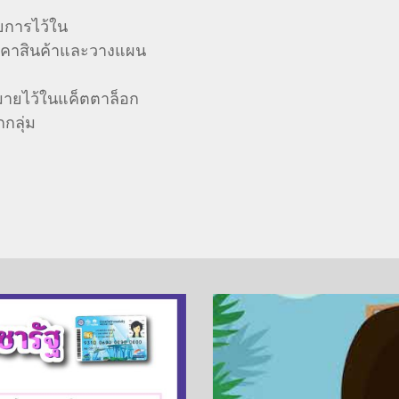
ยการไว้ใน
ราคาสินค้าและวางแผน
มายไว้ในแค็ตตาล็อก
กลุ่ม