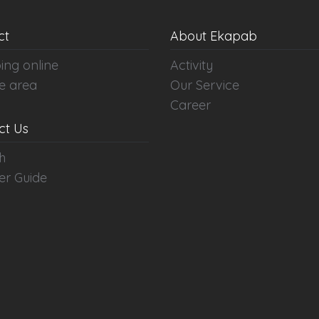
ct
About Ekapab
ing online
Activity
e area
Our Service
Career
ct Us
h
er Guide