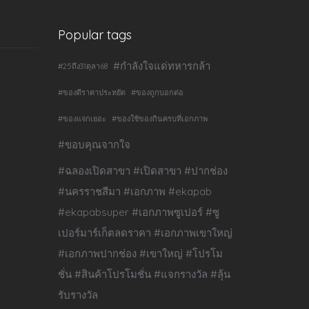
Popular tags
#กำลังใจแด่ทหารกล้า
#25ถึง31ตุลา68
#ของดีราคาประหยัด
#ของถูกบอกต่อ
#ของแจกเยอะ
#ของใช้ของกินครบที่เอกภาพ
#ขอบคุณจากใจ
#ฉลองเปิดสาขา #เปิดสาขา #ปากช่อง
#นครราชสีมา #เอกภาพ #ekapab
#ekapabsuper #เอกภาพซูเปอร์ #ซู
เปอร์มาร์เก็ตลดราคา #เอกภาพเขาใหญ่
#เอกภาพปากช่อง #เขาใหญ่ #โปรโม
ชั่น #สินค้าโปรโมชั่น #แจกรางวัล #ลุ้น
รับรางวัล