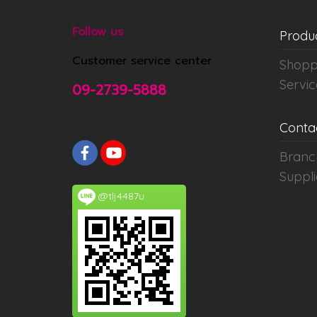
Follow us
Produ
Customer service center
Shopp
Servic
09-2739-5888
Conta
Branc
Suppli
@tlj4487u