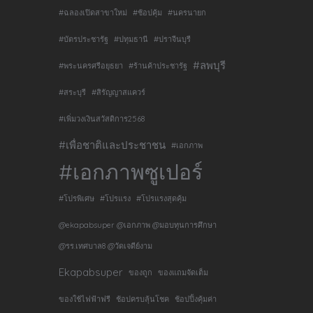
#ฉลองเปิดสาขาใหม่
#ช้อปคุ้ม
#นครนายก
#บัตรประชารัฐ
#ปทุมธานี
#ปราจีนบุรี
#ลพบุรี
#พระนครศรีอยุธยา
#ร้านค้าประชารัฐ
#สระบุรี
#สิรัญญาสแควร์
#เพิ่มวงเงินสวัสดิการ2568
#เพื่อชาติและประชาชน
#เอกภาพ
#เอกภาพซูเปอร์
#โปรพิเศษ
#โปรแรง
#โปรแรงสุดคุ้ม
@ekapabsuper @เอกภาพ @มอบทุนการศึกษา
@รร.เทศบาล8 @วัดเจดีย์งาม
Ekapabsuper
ของถูก
ของแถมจัดเต็ม
ของใช้ไฟฟ้าฟรี
ช้อปครบลุ้นโชค
ช้อปปิ้งคุ้มค่า