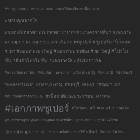
#ของถูกบอกต่อ
#ของแจกเยอะ
#ของใช้ของกินครบที่เอกภาพ
#ขอบคุณจากใจ
#ฉลองเปิดสาขา #เปิดสาขา #ปากช่อง #นครราชสีมา #เอกภาพ
#ekapab #ekapabsuper #เอกภาพซูเปอร์ #ซูเปอร์มาร์เก็ตลด
ราคา #เอกภาพเขาใหญ่ #เอกภาพปากช่อง #เขาใหญ่ #โปรโม
ชั่น #สินค้าโปรโมชั่น #แจกรางวัล #ลุ้นรับรางวัล
#ฉลองเปิดสาขาใหม่
#ช้อปคุ้ม
#นครนายก
#บัตรประชารัฐ
#ปทุมธานี
#ปราจีนบุรี
#ลพบุรี
#พระนครศรีอยุธยา
#ร้านค้าประชารัฐ
#สระบุรี
#สิรัญญาสแควร์
#เพื่อชาติและประชาชน
#เพิ่มวงเงินสวัสดิการ2568
#เอกภาพ
#เอกภาพซูเปอร์
#โปรพิเศษ
#โปรแรง
#โปรแรงสุดคุ้ม
@ekapabsuper @เอกภาพ @มอบทุนการศึกษา @รร.เทศบาล8 @วัดเจดีย์งาม
Ekapabsuper
ของถูก
ของแถมจัดเต็ม
ของใช้ไฟฟ้าฟรี
ช้อปครบลุ้นโชค