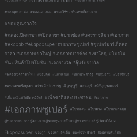
#กำลังใจแด่ทหารกล้า
#25ถึง31ตุลา68
#ของดีราคาประหยัด
#ของถูกบอกต่อ
#ของแจกเยอะ
#ของใช้ของกินครบที่เอกภาพ
#ขอบคุณจากใจ
#ฉลองเปิดสาขา #เปิดสาขา #ปากช่อง #นครราชสีมา #เอกภาพ
#ekapab #ekapabsuper #เอกภาพซูเปอร์ #ซูเปอร์มาร์เก็ตลด
ราคา #เอกภาพเขาใหญ่ #เอกภาพปากช่อง #เขาใหญ่ #โปรโม
ชั่น #สินค้าโปรโมชั่น #แจกรางวัล #ลุ้นรับรางวัล
#ฉลองเปิดสาขาใหม่
#ช้อปคุ้ม
#นครนายก
#บัตรประชารัฐ
#ปทุมธานี
#ปราจีนบุรี
#ลพบุรี
#พระนครศรีอยุธยา
#ร้านค้าประชารัฐ
#สระบุรี
#สิรัญญาสแควร์
#เพื่อชาติและประชาชน
#เพิ่มวงเงินสวัสดิการ2568
#เอกภาพ
#เอกภาพซูเปอร์
#โปรพิเศษ
#โปรแรง
#โปรแรงสุดคุ้ม
@ekapabsuper @เอกภาพ @มอบทุนการศึกษา @รร.เทศบาล8 @วัดเจดีย์งาม
Ekapabsuper
ของถูก
ของแถมจัดเต็ม
ของใช้ไฟฟ้าฟรี
ช้อปครบลุ้นโชค