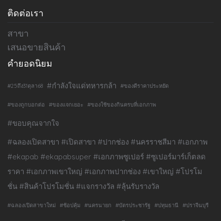
ติดต่อเรา
สาขา
เสนอขายสินค้า
คำยอดนิยม
#กำลังใจแด่ทหารกล้า
#25ถึง31ตุลา68
#ของดีราคาประหยัด
#ของถูกบอกต่อ
#ของแจกเยอะ
#ของใช้ของกินครบที่เอกภาพ
#ขอบคุณจากใจ
#ฉลองเปิดสาขา #เปิดสาขา #ปากช่อง #นครราชสีมา #เอกภาพ
#ekapab #ekapabsuper #เอกภาพซูเปอร์ #ซูเปอร์มาร์เก็ตลด
ราคา #เอกภาพเขาใหญ่ #เอกภาพปากช่อง #เขาใหญ่ #โปรโม
ชั่น #สินค้าโปรโมชั่น #แจกรางวัล #ลุ้นรับรางวัล
#ฉลองเปิดสาขาใหม่
#ช้อปคุ้ม
#นครนายก
#บัตรประชารัฐ
#ปทุมธานี
#ปราจีนบุรี