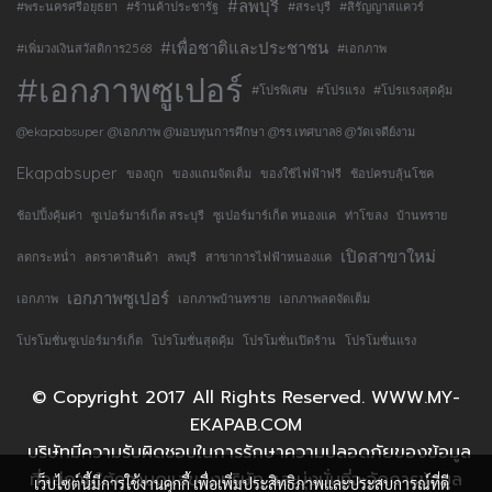
#ลพบุรี
#พระนครศรีอยุธยา
#ร้านค้าประชารัฐ
#สระบุรี
#สิรัญญาสแควร์
#เพื่อชาติและประชาชน
#เพิ่มวงเงินสวัสดิการ2568
#เอกภาพ
#เอกภาพซูเปอร์
#โปรพิเศษ
#โปรแรง
#โปรแรงสุดคุ้ม
@ekapabsuper @เอกภาพ @มอบทุนการศึกษา @รร.เทศบาล8 @วัดเจดีย์งาม
Ekapabsuper
ของถูก
ของแถมจัดเต็ม
ของใช้ไฟฟ้าฟรี
ช้อปครบลุ้นโชค
ช้อปปิ้งคุ้มค่า
ซูเปอร์มาร์เก็ต สระบุรี
ซูเปอร์มาร์เก็ต หนองแค
ท่าโขลง
บ้านทราย
เปิดสาขาใหม่
ลดกระหน่ำ
ลดราคาสินค้า
ลพบุรี
สาขาการไฟฟ้าหนองแค
เอกภาพซูเปอร์
เอกภาพ
เอกภาพบ้านทราย
เอกภาพลดจัดเต็ม
โปรโมชั่นซูเปอร์มาร์เก็ต
โปรโมชั่นสุดคุ้ม
โปรโมชั่นเปิดร้าน
โปรโมชั่นแรง
© Copyright 2017 All Rights Reserved.
WWW.MY-
EKAPAB.COM
บริษัทมีความรับผิดชอบในการรักษาความปลอดภัยของข้อมูล
ที่อยู่ภายใต้ความดูแลของบริษัท และมุ่งมั่นที่จะจัดการข้อมูล
เว็บไซต์นี้มีการใช้งานคุกกี้ เพื่อเพิ่มประสิทธิภาพและประสบการณ์ที่ดี