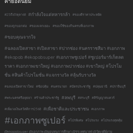
คำยอดนิยม
#กำลังใจแด่ทหารกล้า
#25ถึง31ตุลา68
#ของดีราคาประหยัด
#ของถูกบอกต่อ
#ของแจกเยอะ
#ของใช้ของกินครบที่เอกภาพ
#ขอบคุณจากใจ
#ฉลองเปิดสาขา #เปิดสาขา #ปากช่อง #นครราชสีมา #เอกภาพ
#ekapab #ekapabsuper #เอกภาพซูเปอร์ #ซูเปอร์มาร์เก็ตลด
ราคา #เอกภาพเขาใหญ่ #เอกภาพปากช่อง #เขาใหญ่ #โปรโม
ชั่น #สินค้าโปรโมชั่น #แจกรางวัล #ลุ้นรับรางวัล
#ฉลองเปิดสาขาใหม่
#ช้อปคุ้ม
#นครนายก
#บัตรประชารัฐ
#ปทุมธานี
#ปราจีนบุรี
#ลพบุรี
#พระนครศรีอยุธยา
#ร้านค้าประชารัฐ
#สระบุรี
#สิรัญญาสแควร์
#เพื่อชาติและประชาชน
#เพิ่มวงเงินสวัสดิการ2568
#เอกภาพ
#เอกภาพซูเปอร์
#โปรพิเศษ
#โปรแรง
#โปรแรงสุดคุ้ม
@ekapabsuper @เอกภาพ @มอบทุนการศึกษา @รร.เทศบาล8 @วัดเจดีย์งาม