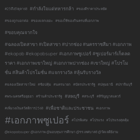
#กำลังใจแด่ทหารกล้า
#25ถึง31ตุลา68
#ของดีราคาประหยัด
#ของถูกบอกต่อ
#ของแจกเยอะ
#ของใช้ของกินครบที่เอกภาพ
#ขอบคุณจากใจ
#ฉลองเปิดสาขา #เปิดสาขา #ปากช่อง #นครราชสีมา #เอกภาพ
#ekapab #ekapabsuper #เอกภาพซูเปอร์ #ซูเปอร์มาร์เก็ตลด
ราคา #เอกภาพเขาใหญ่ #เอกภาพปากช่อง #เขาใหญ่ #โปรโม
ชั่น #สินค้าโปรโมชั่น #แจกรางวัล #ลุ้นรับรางวัล
#ฉลองเปิดสาขาใหม่
#ช้อปคุ้ม
#นครนายก
#บัตรประชารัฐ
#ปทุมธานี
#ปราจีนบุรี
#ลพบุรี
#พระนครศรีอยุธยา
#ร้านค้าประชารัฐ
#สระบุรี
#สิรัญญาสแควร์
#เพื่อชาติและประชาชน
#เพิ่มวงเงินสวัสดิการ2568
#เอกภาพ
#เอกภาพซูเปอร์
#โปรพิเศษ
#โปรแรง
#โปรแรงสุดคุ้ม
@ekapabsuper @เอกภาพ @มอบทุนการศึกษา @รร.เทศบาล8 @วัดเจดีย์งาม