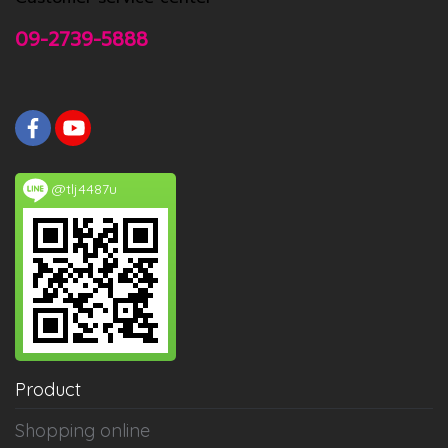
09-2739-5888
@tlj4487u
Product
Shopping online