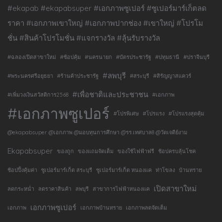
#ekapab #ekapabsuper #เอกภาพซูเปอร์ #ซูเปอร์มาร์เก็ตลด
ราคา #เอกภาพเขาใหญ่ #เอกภาพปากช่อง #เขาใหญ่ #โปรโม
ชั่น #สินค้าโปรโมชั่น #แจกรางวัล #ลุ้นรับรางวัล
#ฉลองเปิดสาขาใหม่
#ช้อปคุ้ม
#นครนายก
#บัตรประชารัฐ
#ปทุมธานี
#ปราจีนบุรี
#ลพบุรี
#พระนครศรีอยุธยา
#ร้านค้าประชารัฐ
#สระบุรี
#สิรัญญาสแควร์
#เพื่อชาติและประชาชน
#เพิ่มวงเงินสวัสดิการ2568
#เอกภาพ
#เอกภาพซูเปอร์
#โปรพิเศษ
#โปรแรง
#โปรแรงสุดคุ้ม
@ekapabsuper @เอกภาพ @มอบทุนการศึกษา @รร.เทศบาล8 @วัดเจดีย์งาม
Ekapabsuper
ของถูก
ของแถมจัดเต็ม
ของใช้ไฟฟ้าฟรี
ช้อปครบลุ้นโชค
ช้อปปิ้งคุ้มค่า
ซูเปอร์มาร์เก็ต สระบุรี
ซูเปอร์มาร์เก็ต หนองแค
ท่าโขลง
บ้านทราย
เปิดสาขาใหม่
ลดกระหน่ำ
ลดราคาสินค้า
ลพบุรี
สาขาการไฟฟ้าหนองแค
เอกภาพซูเปอร์
เอกภาพ
เอกภาพบ้านทราย
เอกภาพลดจัดเต็ม