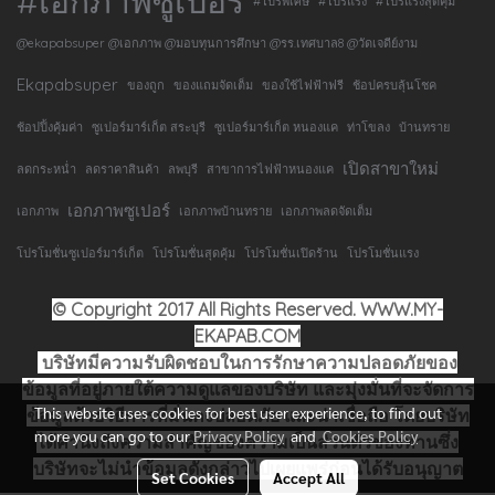
#เอกภาพซูเปอร์
#โปรพิเศษ
#โปรแรง
#โปรแรงสุดคุ้ม
@ekapabsuper @เอกภาพ @มอบทุนการศึกษา @รร.เทศบาล8 @วัดเจดีย์งาม
Ekapabsuper
ของถูก
ของแถมจัดเต็ม
ของใช้ไฟฟ้าฟรี
ช้อปครบลุ้นโชค
ช้อปปิ้งคุ้มค่า
ซูเปอร์มาร์เก็ต สระบุรี
ซูเปอร์มาร์เก็ต หนองแค
ท่าโขลง
บ้านทราย
เปิดสาขาใหม่
ลดกระหน่ำ
ลดราคาสินค้า
ลพบุรี
สาขาการไฟฟ้าหนองแค
เอกภาพซูเปอร์
เอกภาพ
เอกภาพบ้านทราย
เอกภาพลดจัดเต็ม
โปรโมชั่นซูเปอร์มาร์เก็ต
โปรโมชั่นสุดคุ้ม
โปรโมชั่นเปิดร้าน
โปรโมชั่นแรง
© Copyright 2017 All Rights Reserved. WWW.MY-
EKAPAB.COM
บริษัทมีความรับผิดชอบในการรักษาความปลอดภัยของ
ข้อมูลที่อยู่ภายใต้ความดูแลของบริษัท และมุ่งมั่นที่จะจัดการ
This website uses cookies for best user experience, to find out
ข้อมูลด้วยวิธีการที่มั่นคงปลอดภัย และน่าเชื่อถือ โดยบริษัท
more you can go to our
Privacy Policy
and
Cookies Policy
ได้คำนึงถึงความสำคัญของความเป็นส่วนตัวของท่านซึ่ง
บริษัทจะไม่นำข้อมูลดังกล่าวไปเผยแพร่ก่อนได้รับอนุญาต
Set Cookies
Accept All