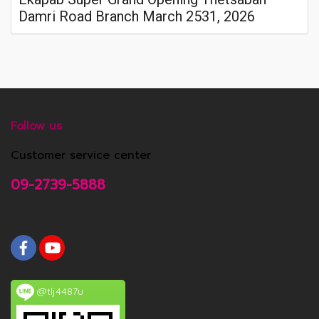
Damri Road Branch March 2531, 2026
Follow us
Customer service center
09-2739-5888
@tlj4487u