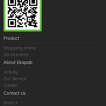
Product
Shopping online
Service area
About Ekapab
Activity
Our Service
Career
Contact Us
Branch