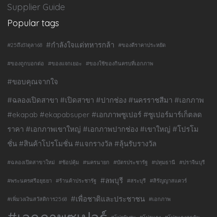
Supplier Guide
Popular tags
#กำลังใจแด่ทหารกล้า
#25ถึง31ตุลา68
#ของดีราคาประหยัด
#ของถูกบอกต่อ
#ของแจกเยอะ
#ของใช้ของกินครบที่เอกภาพ
#ขอบคุณจากใจ
#ฉลองเปิดสาขา #เปิดสาขา #ปากช่อง #นครราชสีมา #เอกภาพ
#ekapab #ekapabsuper #เอกภาพซูเปอร์ #ซูเปอร์มาร์เก็ตลด
ราคา #เอกภาพเขาใหญ่ #เอกภาพปากช่อง #เขาใหญ่ #โปรโม
ชั่น #สินค้าโปรโมชั่น #แจกรางวัล #ลุ้นรับรางวัล
#ฉลองเปิดสาขาใหม่
#ช้อปคุ้ม
#นครนายก
#บัตรประชารัฐ
#ปทุมธานี
#ปราจีนบุรี
#ลพบุรี
#พระนครศรีอยุธยา
#ร้านค้าประชารัฐ
#สระบุรี
#สิรัญญาสแควร์
#เพื่อชาติและประชาชน
#เพิ่มวงเงินสวัสดิการ2568
#เอกภาพ