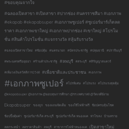
#ขอบคุณจากใจ
#ฉลองเปิดสาขา #เปิดสาขา #ปากช่อง #นครราชสีมา #เอกภาพ
#ekapab #ekapabsuper #เอกภาพซูเปอร์ #ซูเปอร์มาร์เก็ตลด
ราคา #เอกภาพเขาใหญ่ #เอกภาพปากช่อง #เขาใหญ่ #โปรโม
ชั่น #สินค้าโปรโมชั่น #แจกรางวัล #ลุ้นรับรางวัล
#ฉลองเปิดสาขาใหม่
#ช้อปคุ้ม
#นครนายก
#บัตรประชารัฐ
#ปทุมธานี
#ปราจีนบุรี
#ลพบุรี
#พระนครศรีอยุธยา
#ร้านค้าประชารัฐ
#สระบุรี
#สิรัญญาสแควร์
#เพื่อชาติและประชาชน
#เพิ่มวงเงินสวัสดิการ2568
#เอกภาพ
#เอกภาพซูเปอร์
#โปรพิเศษ
#โปรแรง
#โปรแรงสุดคุ้ม
@ekapabsuper @เอกภาพ @มอบทุนการศึกษา @รร.เทศบาล8 @วัดเจดีย์งาม
Ekapabsuper
ของถูก
ของแถมจัดเต็ม
ของใช้ไฟฟ้าฟรี
ช้อปครบลุ้นโชค
ช้อปปิ้งคุ้มค่า
ซูเปอร์มาร์เก็ต สระบุรี
ซูเปอร์มาร์เก็ต หนองแค
ท่าโขลง
บ้านทราย
เปิดสาขาใหม่
ลดกระหน่ำ
ลดราคาสินค้า
ลพบุรี
สาขาการไฟฟ้าหนองแค