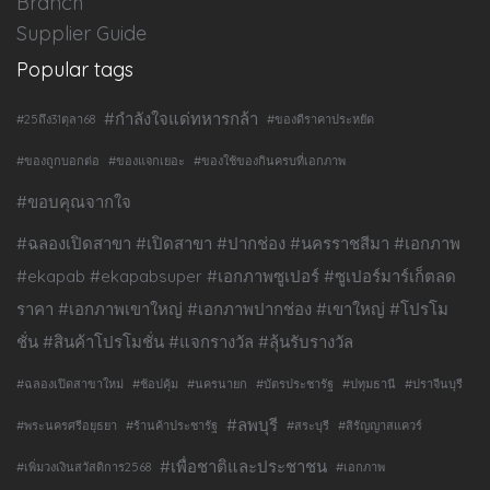
Branch
Supplier Guide
Popular tags
#กำลังใจแด่ทหารกล้า
#25ถึง31ตุลา68
#ของดีราคาประหยัด
#ของถูกบอกต่อ
#ของแจกเยอะ
#ของใช้ของกินครบที่เอกภาพ
#ขอบคุณจากใจ
#ฉลองเปิดสาขา #เปิดสาขา #ปากช่อง #นครราชสีมา #เอกภาพ
#ekapab #ekapabsuper #เอกภาพซูเปอร์ #ซูเปอร์มาร์เก็ตลด
ราคา #เอกภาพเขาใหญ่ #เอกภาพปากช่อง #เขาใหญ่ #โปรโม
ชั่น #สินค้าโปรโมชั่น #แจกรางวัล #ลุ้นรับรางวัล
#ฉลองเปิดสาขาใหม่
#ช้อปคุ้ม
#นครนายก
#บัตรประชารัฐ
#ปทุมธานี
#ปราจีนบุรี
#ลพบุรี
#พระนครศรีอยุธยา
#ร้านค้าประชารัฐ
#สระบุรี
#สิรัญญาสแควร์
#เพื่อชาติและประชาชน
#เพิ่มวงเงินสวัสดิการ2568
#เอกภาพ