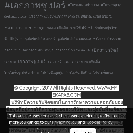
#เอกภาพซูเปอร์
#โปรพิเศษ
#โปรแรง
#โปรแรงสุดคุ้ม
@ekapabsuper @เอกภาพ @มอบทุนการศึกษา @รร.เทศบาล8 @วัดเจดีย์งาม
Ekapabsuper
ของถูก
ของแถมจัดเต็ม
ของใช้ไฟฟ้าฟรี
ช้อปครบลุ้นโชค
ช้อปปิ้งคุ้มค่า
ซูเปอร์มาร์เก็ต สระบุรี
ซูเปอร์มาร์เก็ต หนองแค
ท่าโขลง
บ้านทราย
เปิดสาขาใหม่
ลดกระหน่ำ
ลดราคาสินค้า
ลพบุรี
สาขาการไฟฟ้าหนองแค
เอกภาพซูเปอร์
เอกภาพ
เอกภาพบ้านทราย
เอกภาพลดจัดเต็ม
โปรโมชั่นซูเปอร์มาร์เก็ต
โปรโมชั่นสุดคุ้ม
โปรโมชั่นเปิดร้าน
โปรโมชั่นแรง
© Copyright 2017 All Rights Reserved. WWW.MY-
EKAPAB.COM
บริษัทมีความรับผิดชอบในการรักษาความปลอดภัยของ
ข้อมูลที่อยู่ภายใต้ความดูแลของบริษัท และมุ่งมั่นที่จะจัดการ
This website uses cookies for best user experience, to find out
ข้อมูลด้วยวิธีการที่มั่นคงปลอดภัย และน่าเชื่อถือ โดยบริษัท
more you can go to our
Privacy Policy
and
Cookies Policy
ได้คำนึงถึงความสำคัญของความเป็นส่วนตัวของท่านซึ่ง
บริษัทจะไม่นำข้อมูลดังกล่าวไปเผยแพร่ก่อนได้รับอนุญาต