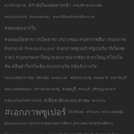
#กำลังใจแด่ทหารกล้า
#25ถึง31ตุลา68
#ของดีราคาประหยัด
#ของถูกบอกต่อ
#ของแจกเยอะ
#ของใช้ของกินครบที่เอกภาพ
#ขอบคุณจากใจ
#ฉลองเปิดสาขา #เปิดสาขา #ปากช่อง #นครราชสีมา #เอกภาพ
#ekapab #ekapabsuper #เอกภาพซูเปอร์ #ซูเปอร์มาร์เก็ตลด
ราคา #เอกภาพเขาใหญ่ #เอกภาพปากช่อง #เขาใหญ่ #โปรโม
ชั่น #สินค้าโปรโมชั่น #แจกรางวัล #ลุ้นรับรางวัล
#ฉลองเปิดสาขาใหม่
#ช้อปคุ้ม
#นครนายก
#บัตรประชารัฐ
#ปทุมธานี
#ปราจีนบุรี
#ลพบุรี
#พระนครศรีอยุธยา
#ร้านค้าประชารัฐ
#สระบุรี
#สิรัญญาสแควร์
#เพื่อชาติและประชาชน
#เพิ่มวงเงินสวัสดิการ2568
#เอกภาพ
#เอกภาพซูเปอร์
#โปรพิเศษ
#โปรแรง
#โปรแรงสุดคุ้ม
@ekapabsuper @เอกภาพ @มอบทุนการศึกษา @รร.เทศบาล8 @วัดเจดีย์งาม